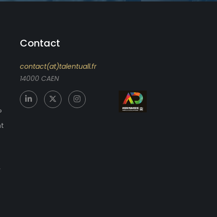
Contact
contact(at)talentuall.fr
14000 CAEN
?
nt
r