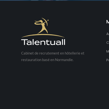
A
C
M
Cabinet de recrutement en hôtellerie et
restauration basé en Normandie.
P