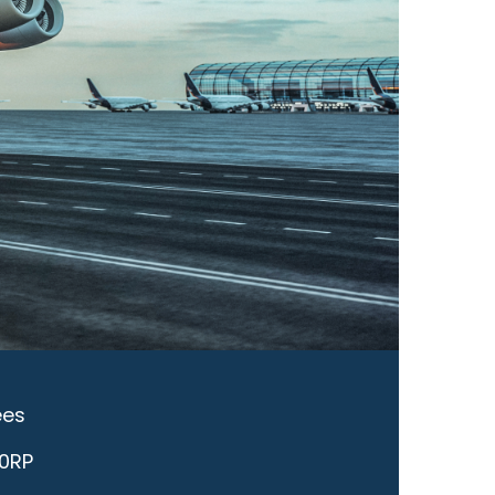
ées
10RP