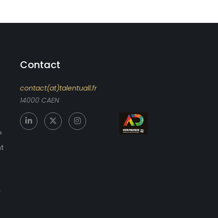
Contact
contact(at)talentuall.fr
14000 CAEN
?
nt
r