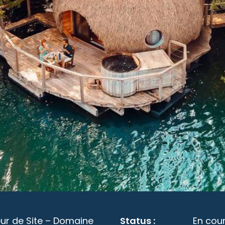
eur de Site – Domaine
Status :
En cou