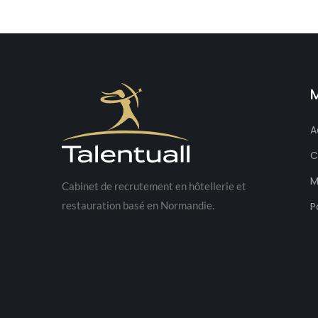
A
C
M
Cabinet de recrutement en hôtellerie et
restauration basé en Normandie.
P