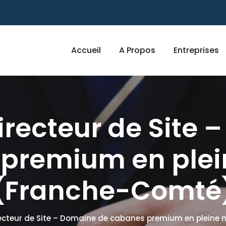
Accueil
A Propos
Entreprises
irecteur de Site
premium en plei
(Franche-Comté
recteur de Site – Domaine de cabanes premium en pleine