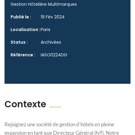
Gestion Hôtelière Multimarques
Publié le :
19 Fév 2024
Localisation :
Paris
Status :
Archivées
Référence :
IASO0224DG
Contexte
Rejoignez une société de gestion d’hôtels en pleine
expansion en tant que Directeur Général (h/f). Notre