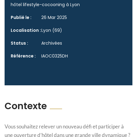
hôtel lifestyle-cocooning à Lyon
Publié le :
26 Mar 2025
Localisation :
Lyon (69)
Status :
Archivées
Référence :
IAOC0325DH
Contexte
Vous souhaitez relever un nouveau défi et participer à
une ouverture d’hôtel dans une grande ville dynamique ?