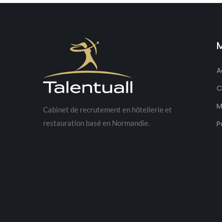
A
C
M
Cabinet de recrutement en hôtellerie et
restauration basé en Normandie.
P