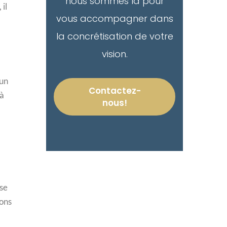
nous sommes là pour
il
vous accompagner dans
la concrétisation de votre
vision.
’un
Contactez-
 à
nous!
ise
ions