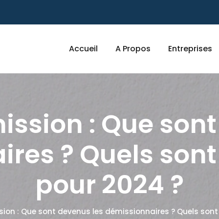
Accueil
A Propos
Entreprises
ssion : Que sont
res ? Quels sont 
pour 2024 ?
on : Que sont devenus les démissionnaires ? Quels sont 