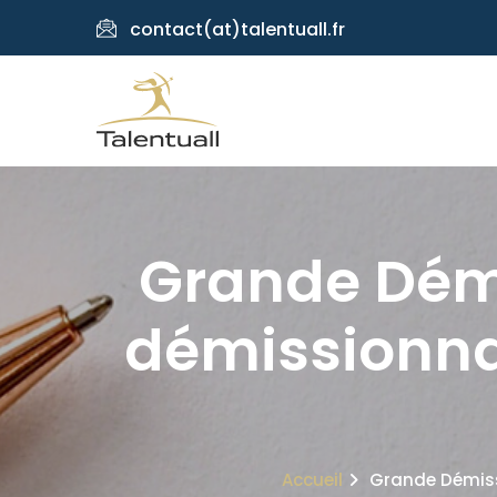
contact(at)talentuall.fr
Grande Démi
démissionnai
Accueil
Grande Démissi