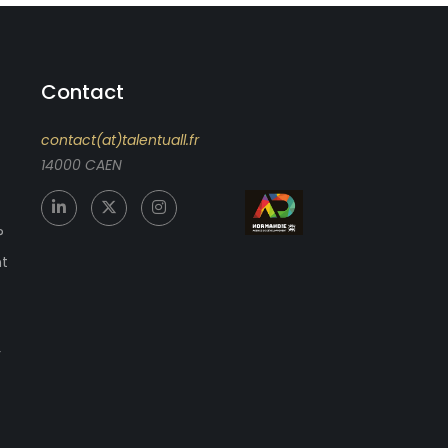
Contact
contact(at)talentuall.fr
14000 CAEN
?
nt
r